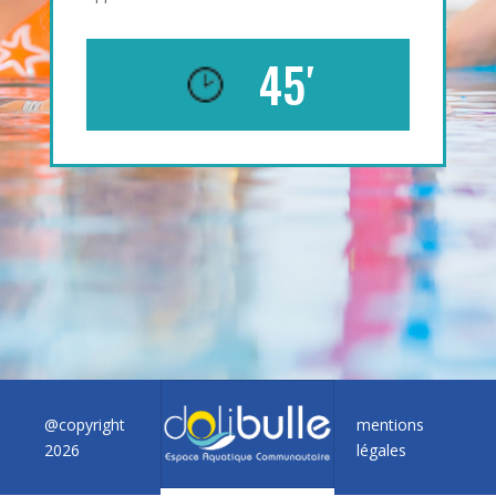
45′
@copyright
mentions
2026
légales